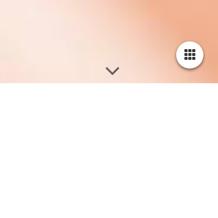
Massageausbildun
g
Massageausbildung mit Zertifikat
Immer mehr Menschen suchen nach Entspannung,